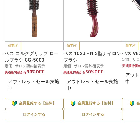
値下げ
値下げ
値下げ
ベス コルクグリップ ロー
ベス 102J－N S型ナイロン
ベス VE
ルブラシ CG-5000
ブラシ
定価 : 
定価 : サロン契約後表示
定価 : サロン契約後表示
美通販特価
30%OFF
50%OFF
美通販特価から
美通販特価から
アウト
アウトレットセール実施
アウトレットセール実施
中
中
中
会員登録する【無料】
会員登録する【無料】
ログインする
ログインする