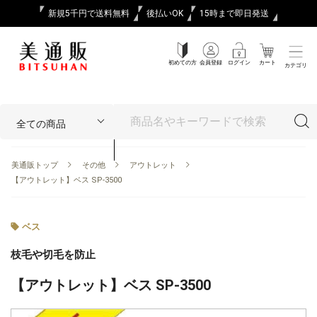
新規5千円で送料無料
後払いOK
15時まで即日発送
初めての方
会員登録
ログイン
カート
カテゴリ
美通販トップ
その他
アウトレット
【アウトレット】ベス SP-3500
ベス
枝毛や切毛を防止
【アウトレット】ベス SP-3500