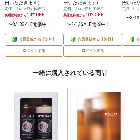
円いただきます）
円いただきます）
円いた
定価 : サロン契約後表示
定価 : サロン契約後表示
定価 : 
10%OFF
10%OFF
美通販特価から
美通販特価から
〜8/1
〜8/13SALE開催中！
〜8/13SALE開催中！
会員登録する【無料】
会員登録する【無料】
ログインする
ログインする
一緒に購入されている商品