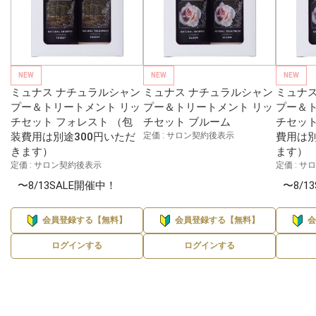
NEW
NEW
NEW
ミュナス ナチュラルシャン
ミュナス ナチュラルシャン
ミュナス
プー＆トリートメント リッ
プー＆トリートメント リッ
プー＆ト
チセット フォレスト （包
チセット ブルーム
チセット
装費用は別途300円いただ
定価 : サロン契約後表示
費用は別
きます）
ます）
定価 : サロン契約後表示
定価 : 
〜8/13SALE開催中！
〜8/1
会員登録する【無料】
会員登録する【無料】
ログインする
ログインする