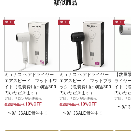
類似商品
SALE
SALE
SALE
ミュナス ヘアドライヤー
ミュナス ヘアドライヤー
【数量
エアスピード マットホワ
エアスピード マットブラ
ライヤー
イト（包装費用は別途300
ック（包装費用は別途300
イト（包
円いただきます）
円いただきます）
円いた
定価 : サロン契約後表示
定価 : サロン契約後表示
定価 : 
10%OFF
10%OFF
美通販特価から
美通販特価から
〜8/1
〜8/13SALE開催中！
〜8/13SALE開催中！