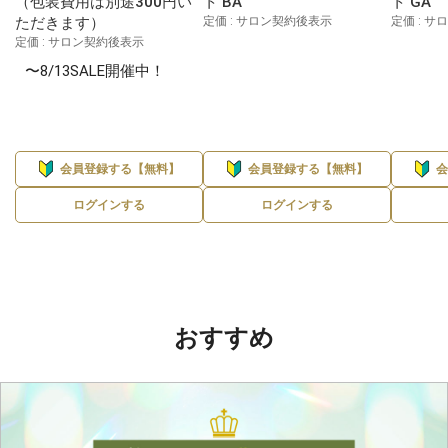
（包装費用は別途300円い
ト BA
ト GA
ただきます）
定価 : サロン契約後表示
定価 : 
定価 : サロン契約後表示
〜8/13SALE開催中！
会員登録する【無料】
会員登録する【無料】
ログインする
ログインする
おすすめ