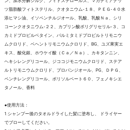
ン、加水分解シルク、フィトステロールズ、マカデミアナッ
ツ脂肪酸フィトステリル、クオタニウム‐１８、ＰＥＧ‐４０水
添ヒマシ油、イソペンチルジオール、乳酸、乳酸Ｎａ、シリ
コーンクオタニウム‐２２、カプリン酸ポリグリセリル‐３、コ
カミドプロピルベタイン、パルミタミドプロピルトリモニウ
ムクロリド、ベヘントリモニウムクロリド、BG、ユズ果実エ
キス、酸化銀、ホウケイ酸（Ｃａ／Ｎａ）、カキタンニン、
ヘキシレングリコール、ジココジモニウムクロリド、ステア
ルトリモニウムクロリド、プロパンジオール、PG、ＤＰＧ、
ペンチレングリコール、ポリソルベート６０、フェノキシエ
タノール、香料
●使用方法：
1.シャンプー後のタオルドライした髪に塗布し、 ドライヤー
でブローしてください。