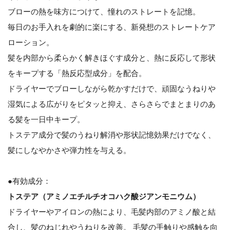
ブローの熱を味方につけて、憧れのストレートを記憶。
毎日のお手入れを劇的に楽にする、新発想のストレートケア
ローション。
髪を内部から柔らかく解きほぐす成分と、熱に反応して形状
をキープする「熱反応型成分」を配合。
ドライヤーでブローしながら乾かすだけで、頑固なうねりや
湿気による広がりをピタッと抑え、さらさらでまとまりのあ
る髪を一日中キープ。
トステア成分で髪のうねり解消や形状記憶効果だけでなく、
髪にしなやかさや弾力性を与える。
●有効成分：
トステア（アミノエチルチオコハク酸ジアンモニウム）
ドライヤーやアイロンの熱により、毛髪内部のアミノ酸と結
合し、髪のねじれやうねりを改善。 毛髪の手触りや感触を向