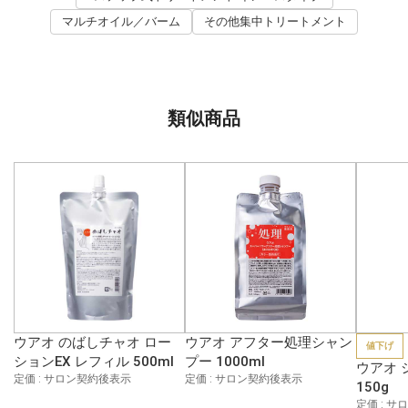
マルチオイル／バーム
その他集中トリートメント
類似商品
ウアオ のばしチャオ ロー
ウアオ アフター処理シャン
値下げ
ションEX レフィル 500ml
プー 1000ml
ウアオ 
定価 : サロン契約後表示
定価 : サロン契約後表示
150g
定価 : 