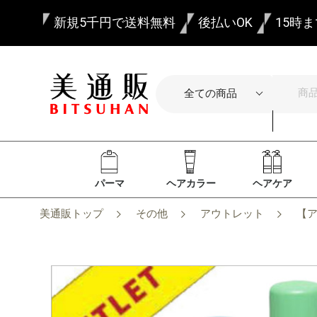
新規5千円で送料無料
後払いOK
15時
パーマ
ヘアカラー
ヘアケア
美通販トップ
その他
アウトレット
【ア