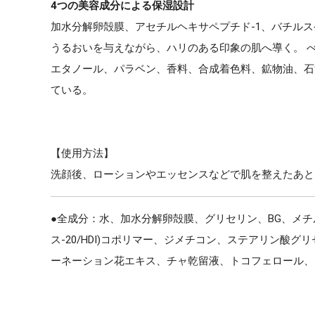
4つの美容成分による保湿設計
加水分解卵殻膜、アセチルヘキサペプチド-1、バチル
うるおいを与えながら、ハリのある印象の肌へ導く。 
エタノール、パラベン、香料、合成着色料、鉱物油、石
ている。
【使用方法】
洗顔後、ローションやエッセンスなどで肌を整えたあと
●全成分：水、加水分解卵殻膜、グリセリン、BG、メチル
ス-20/HDI)コポリマー、ジメチコン、ステアリン酸
ーネーション花エキス、チャ乾留液、トコフェロール、