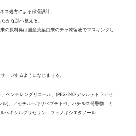
ムネス処方による保湿設計。
めらかな肌へ整える。
由来の原料臭は国産茶葉由来のチャ乾留液でマスキングし
ッサージするようになじませる。
ペンチレングリコール、(PEG-240/デシルテトラデセ
デシル)、アセチルヘキサペプチド-1、バチルス発酵物、カ
チルヘキシルグリセリン、フェノキシエタノール