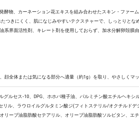
ス発酵物、カーネーション花エキスを組み合わせたスキン・ファー
べたつきにくく、肌になじみやすいテクスチャーで、しっとりとな
油系界面活性剤、キレート剤を使用しておらず、加水分解卵殻膜
、顔全体または気になる部分へ適量（約1g）を取り、やさしくマ
グルセス-10、DPG、ホホバ種子油、パルミチン酸エチルヘキシル、
グリセリル、ラウロイルグルタミン酸ジ(フィトステリル/オクチルド
オリーブ油脂肪酸セテアリル、オリーブ油脂肪酸ソルビタン、エ