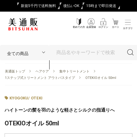
新規5千円で送料無料
後払いOK
15時まで即日発送
初めての方
会員登録
ログイン
カート
カテゴリ
美通販トップ
ヘアケア
集中トリートメント
1ステップ式トリートメント アウトバスタイプ
OTEKIOオイル 50ml
KYOGOKU
/
OTEKI
ハイトーンの髪を羽のような軽さとシルクの指通りへ
OTEKIOオイル 50ml