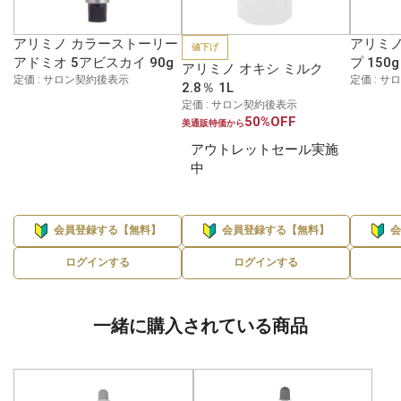
アリミノ カラーストーリー
アリミノ
値下げ
アドミオ 5アビスカイ 90g
プ 150g
アリミノ オキシ ミルク
定価 : サロン契約後表示
定価 : 
2.8％ 1L
定価 : サロン契約後表示
50%OFF
美通販特価から
アウトレットセール実施
中
会員登録する【無料】
会員登録する【無料】
ログインする
ログインする
一緒に購入されている商品