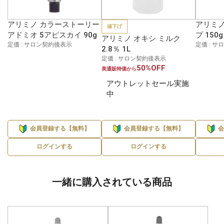
アリミノ カラーストーリー
アリミノ
値下げ
アドミオ 5アビスカイ 90g
プ 150g
アリミノ オキシ ミルク
定価 : サロン契約後表示
定価 : 
2.8％ 1L
定価 : サロン契約後表示
50%OFF
美通販特価から
アウトレットセール実施
中
会員登録する【無料】
会員登録する【無料】
ログインする
ログインする
一緒に購入されている商品