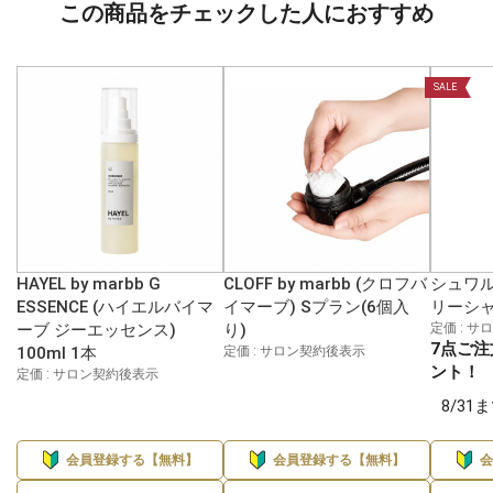
この商品をチェックした人におすすめ
SALE
HAYEL by marbb G
CLOFF by marbb (クロフバ
シュワル
ESSENCE (ハイエルバイマ
イマーブ) Sプラン(6個入
リーシャ
ーブ ジーエッセンス)
り)
定価 : 
7点ご注
100ml 1本
定価 : サロン契約後表示
ント！
定価 : サロン契約後表示
8/3
会員登録する【無料】
会員登録する【無料】