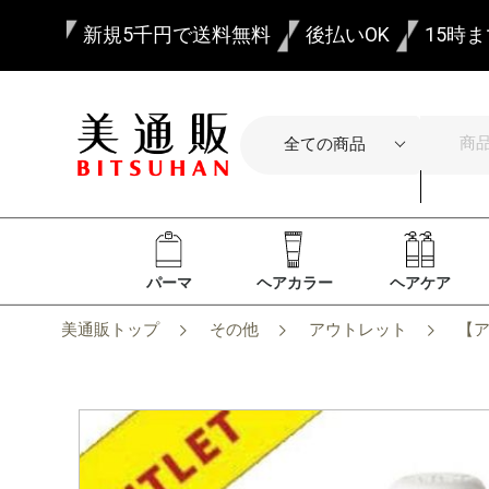
新規5千円で送料無料
後払いOK
15時
パーマ
ヘアカラー
ヘアケア
美通販トップ
その他
アウトレット
【ア