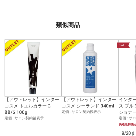
類似商品
SALE
【アウトレット】インター
【アウトレット】インター
インター
コスメ トエルカラーＧ
コスメ シーランド 340ml
ス プル
BB/6 100g
定価 : サロン契約後表示
ショナー 
定価 : サロン契約後表示
定価 : 
美通販特価
8/2