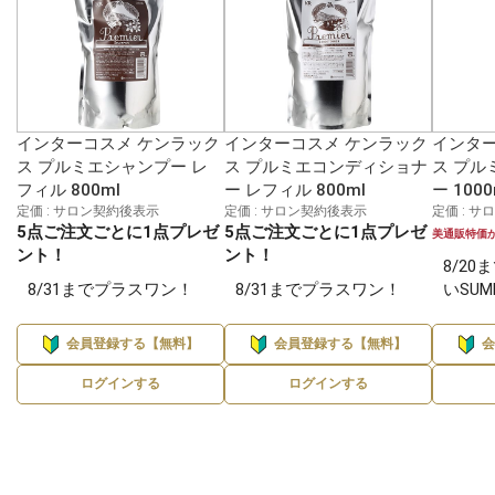
インターコスメ ケンラック
インターコスメ ケンラック
インター
ス プルミエシャンプー レ
ス プルミエコンディショナ
ス プル
フィル 800ml
ー レフィル 800ml
ー 1000
定価 : サロン契約後表示
定価 : サロン契約後表示
定価 : 
5点ご注文ごとに1点プレゼ
5点ご注文ごとに1点プレゼ
美通販特価
ント！
ント！
8/2
8/31までプラスワン！
8/31までプラスワン！
いSUM
会員登録する【無料】
会員登録する【無料】
ログインする
ログインする