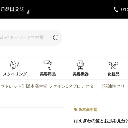
まで即日発送
01
スタイリング
美容用品
美容機器
化粧品
ウトレット】阪本高生堂 ファインC.P.プロテクター （弱油性クリーム
阪本高生堂
はえぎわの髪とお肌を見分