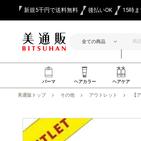
新規5千円で送料無料
後払いOK
15時
パーマ
ヘアカラー
ヘアケア
美通販トップ
その他
アウトレット
【ア