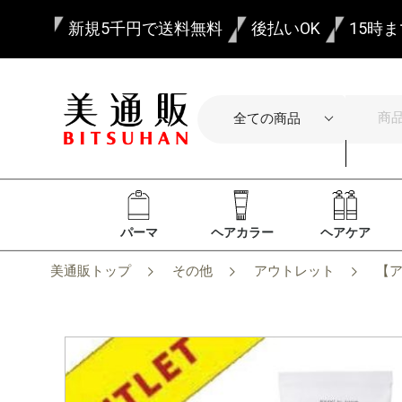
新規5千円で送料無料
後払いOK
15時
パーマ
ヘアカラー
ヘアケア
美通販トップ
その他
アウトレット
【ア