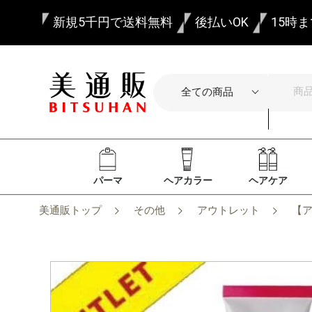
新規5千円で送料無料
後払いOK
15時
パーマ
ヘアカラー
ヘアケア
美通販トップ
その他
アウトレット
【ア