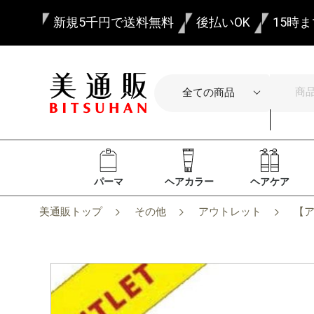
新規5千円で送料無料
後払いOK
15時
パーマ
ヘアカラー
ヘアケア
美通販トップ
その他
アウトレット
【ア