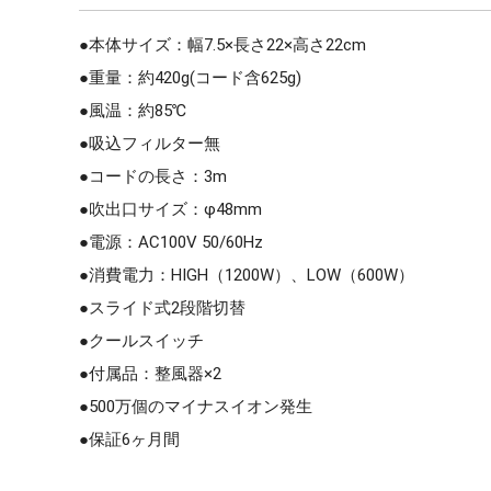
●本体サイズ：幅7.5×長さ22×高さ22cm
●重量：約420g(コード含625g)
●風温：約85℃
●吸込フィルター無
●コードの長さ：3m
●吹出口サイズ：φ48mm
●電源：AC100V 50/60Hz
●消費電力：HIGH（1200W）、LOW（600W）
●スライド式2段階切替
●クールスイッチ
●付属品：整風器×2
●500万個のマイナスイオン発生
●保証6ヶ月間