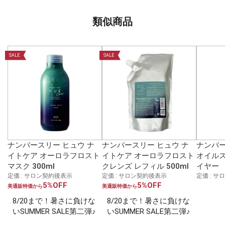
類似商品
SALE
SALE
ナンバースリー ヒュウ ナ
ナンバースリー ヒュウ ナ
ナンバー
イトケア オーロラフロスト
イトケア オーロラフロスト
オイルス
マスク 300ml
クレンズ レフィル 500ml
イヤー
定価 : サロン契約後表示
定価 : サロン契約後表示
定価 : 
5%OFF
5%OFF
美通販特価から
美通販特価から
8/20まで！暑さに負けな
8/20まで！暑さに負けな
いSUMMER SALE第二弾♪
いSUMMER SALE第二弾♪