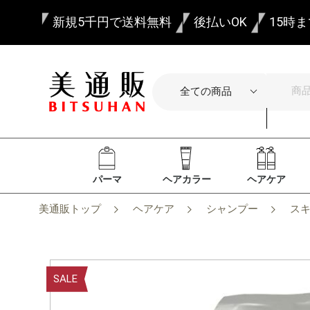
新規5千円で送料無料
後払いOK
15時
パーマ
ヘアカラー
ヘアケア
美通販トップ
ヘアケア
シャンプー
ス
SALE