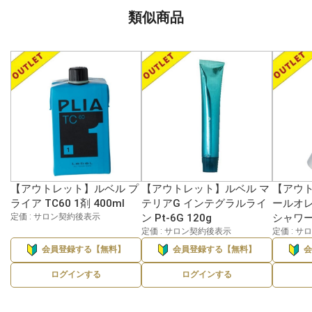
類似商品
【アウトレット】ルベル プ
【アウトレット】ルベル マ
【アウト
ライア TC60 1剤 400ml
テリアG インテグラルライ
ールオ
定価 : サロン契約後表示
ン Pt-6G 120g
シャワー 
定価 : サロン契約後表示
定価 : 
会員登録する【無料】
会員登録する【無料】
ログインする
ログインする