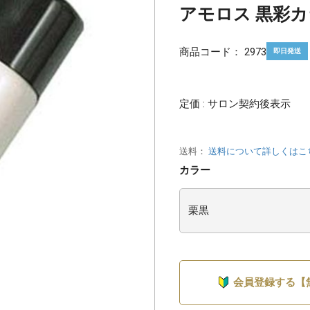
アモロス 黒彩カラ
商品コード：
2973
即日発送
定価 : サロン契約後表示
送料：
送料について詳しくはこ
カラー
会員登録する【