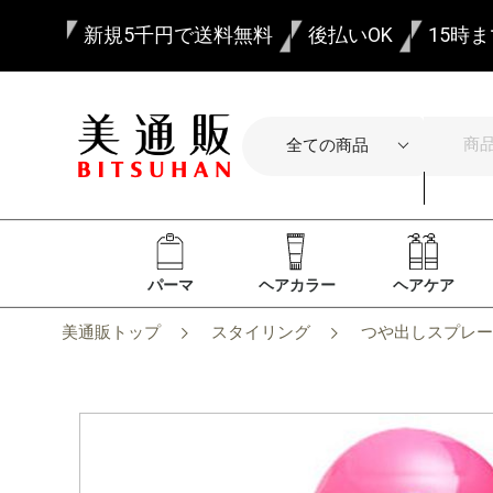
新規5千円で送料無料
後払いOK
15時
パーマ
ヘアカラー
ヘアケア
美通販トップ
スタイリング
つや出しスプレー