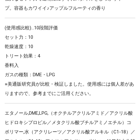
プ。容器もカワイイ♪アップルフルーティの香り
(使用感比較)…10段階評価
セット力：10
乾燥速度：10
トリート効果：4
香料入
ガスの種類：DME・LPG
※美通販研究員が比較・検証しました。使用感には個人差があ
りますので、参考までにご活用ください。
エタノール,DME,LPG,（オクチルアクリルアミド／アクリル酸
ヒドロキシプロピル／メタクリル酸ブチルアミノエチル）コ
ポリマー,水（アクリレーツ／アクリル酸アルキル（C1-18）／