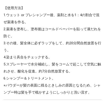
【使用方法】
1.ウェット or プレシャンプー後、薬剤と水を1：4の割合で混
ぜ薬液を作る。
2.薬液を塗布し、塗布後はコールドペーパーを貼って液だれを
防ぐ。
3.その後、髪全体に必ずラップをして、約20分間自然放置を行
う。
4.染まり具合をチェックする。
5.スプレーヤーで水分補給し、髪をコームで起こして空気に触
れさせ、酸化を促進。約7分自然放置する。
6.シャンプー＆トリートメント。
※パウダーが髪の表面に残るときしみの原因となるため、シャ
ンプー時は髪を手で梳かすようにしっかりと洗い流す。