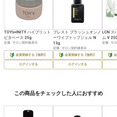
TOY’s×INITY ハイブリット
プレスト ブラッシュオンノ
LCN 
ピタベース 25g
ーワイプトップジェル N
ム V 25
定価 : サロン契約後表示
13g
定価 : 
定価 : サロン契約後表示
会員登録する【無料】
会員登録する【無料】
ログインする
ログインする
この商品をチェックした人におすすめ