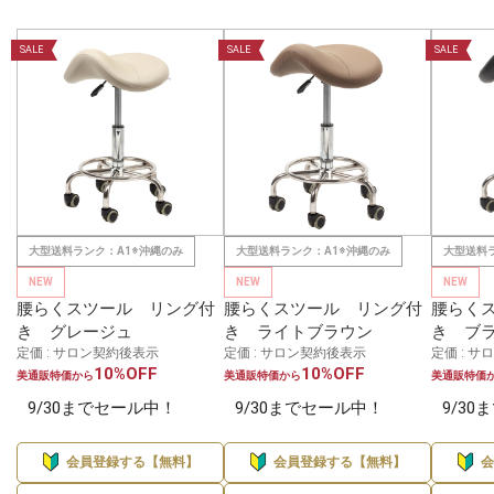
SALE
SALE
SALE
大型送料ランク：A1※沖縄のみ
大型送料ランク：A1※沖縄のみ
大型送料
NEW
NEW
NEW
腰らくスツール リング付
腰らくスツール リング付
腰らく
き グレージュ
き ライトブラウン
き ブ
定価 : サロン契約後表示
定価 : サロン契約後表示
定価 : 
10%OFF
10%OFF
美通販特価から
美通販特価から
美通販特価
9/30までセール中！
9/30までセール中！
9/3
会員登録する【無料】
会員登録する【無料】