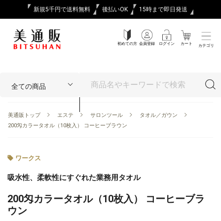
新規5千円で送料無料
後払いOK
15時まで即日発送
初めての方
会員登録
ログイン
カート
カテゴリ
美通販トップ
エステ
サロンツール
タオル／ガウン
200匁カラータオル（10枚入） コーヒーブラウン
ワークス
吸水性、柔軟性にすぐれた業務用タオル
200匁カラータオル（10枚入） コーヒーブラ
ウン