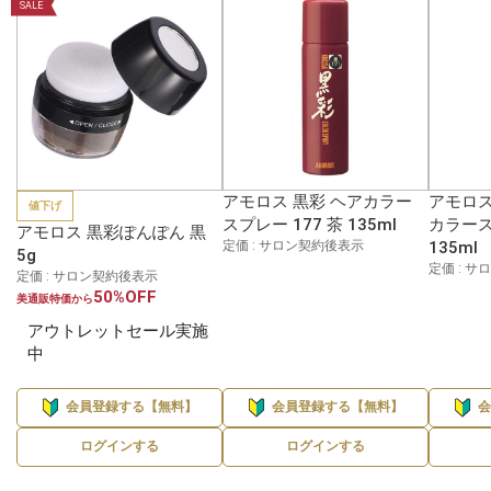
SALE
アモロス 黒彩 ヘアカラー
アモロス
値下げ
スプレー 177 茶 135ml
カラース
アモロス 黒彩ぽんぽん 黒
定価 : サロン契約後表示
135ml
5g
定価 : 
定価 : サロン契約後表示
50%OFF
美通販特価から
アウトレットセール実施
中
会員登録する【無料】
会員登録する【無料】
ログインする
ログインする