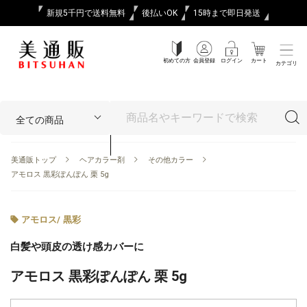
新規5千円で送料無料
後払いOK
15時まで即日発送
初めての方
会員登録
ログイン
カート
カテゴリ
美通販トップ
ヘアカラー剤
その他カラー
アモロス 黒彩ぽんぽん 栗 5g
アモロス
/
黒彩
白髪や頭皮の透け感カバーに
アモロス 黒彩ぽんぽん 栗 5g