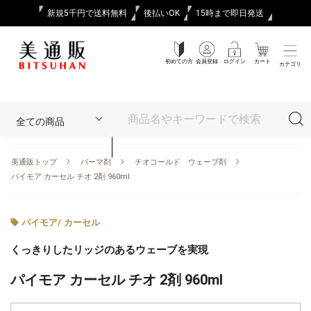
新規5千円で送料無料
後払いOK
15時まで即日発送
初めての方
会員登録
ログイン
カート
カテゴリ
美通販トップ
パーマ剤
チオコールド ウェーブ剤
パイモア カーセル チオ 2剤 960ml
パイモア
/
カーセル
くっきりしたリッジのあるウェーブを実現
パイモア カーセル チオ 2剤 960ml