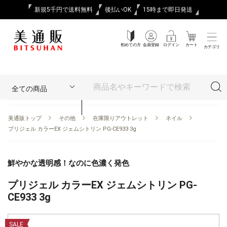
新規5千円で送料無料
後払いOK
15時まで即日発送
初めての方
会員登録
ログイン
カート
カテゴリ
美通販トップ
その他
在庫限りアウトレット
ネイル
プリジェル カラーEX ジェムシトリン PG-CE933 3g
鮮やかな透明感！なのに色濃く発色
プリジェル カラーEX ジェムシトリン PG-
CE933 3g
SALE