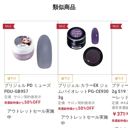
類似商品
SALE
SALE
SALE
値下げ
値下げ
値下げ
プリジェル PD ミューズ
プリジェル カラーEX ジェ
プティー
PDU-GB957
ムバイオレットPG-CE930
2g 5
定価 : サロン契約後表示
3g
ーレッ
50%OFF
定価 : サロン契約後表示
定価 :
￥1,
美通販特価から
50%OFF
通常美通販
美通販特価から
アウトレットセール実施
￥371
(
中
アウトレットセール実施
美通販特価
中