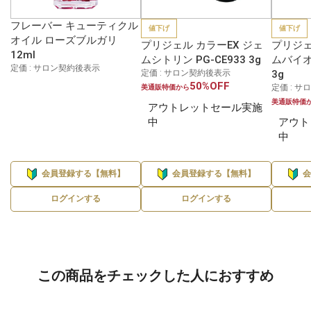
フレーバー キューティクル
値下げ
値下げ
オイル ローズブルガリ
プリジェル カラーEX ジェ
プリジェ
12ml
ムシトリン PG-CE933 3g
ムバイオ
定価 : サロン契約後表示
定価 : サロン契約後表示
3g
50%OFF
定価 : 
美通販特価から
美通販特価
アウトレットセール実施
中
アウト
中
会員登録する【無料】
会員登録する【無料】
ログインする
ログインする
この商品をチェックした人におすすめ