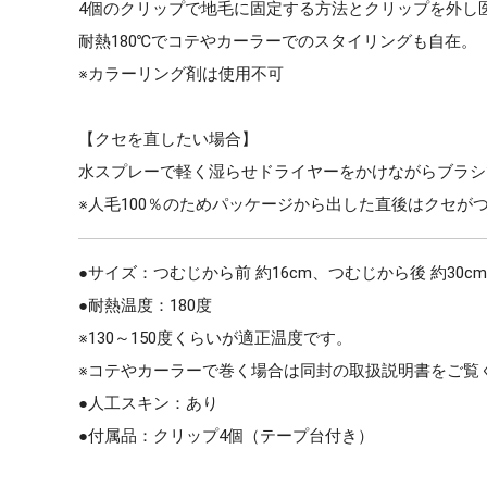
4個のクリップで地毛に固定する方法とクリップを外し
耐熱180℃でコテやカーラーでのスタイリングも自在。
※カラーリング剤は使用不可
【クセを直したい場合】
水スプレーで軽く湿らせドライヤーをかけながらブラシ
※人毛100％のためパッケージから出した直後はクセが
●サイズ：つむじから前 約16cm、つむじから後 約30cm
●耐熱温度：180度
※130～150度くらいが適正温度です。
※コテやカーラーで巻く場合は同封の取扱説明書をご覧
●人工スキン：あり
●付属品：クリップ4個（テープ台付き）