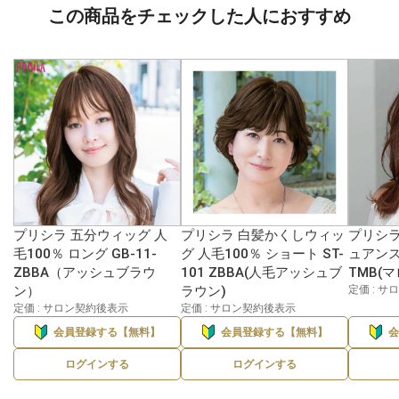
この商品をチェックした人におすすめ
プリシラ 五分ウィッグ 人
プリシラ 白髪かくしウィッ
プリシラ
毛100％ ロング GB-11-
グ 人毛100％ ショート ST-
ュアンス
ZBBA（アッシュブラウ
101 ZBBA(人毛アッシュブ
TMB(
ン）
ラウン)
定価 : 
定価 : サロン契約後表示
定価 : サロン契約後表示
会員登録する【無料】
会員登録する【無料】
ログインする
ログインする