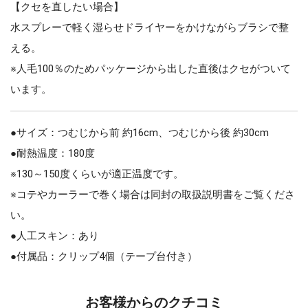
【クセを直したい場合】
水スプレーで軽く湿らせドライヤーをかけながらブラシで整
える。
※人毛100％のためパッケージから出した直後はクセがついて
います。
●サイズ：つむじから前 約16cm、つむじから後 約30cm
●耐熱温度：180度
※130～150度くらいが適正温度です。
※コテやカーラーで巻く場合は同封の取扱説明書をご覧くださ
い。
●人工スキン：あり
●付属品：クリップ4個（テープ台付き）
お客様からのクチコミ