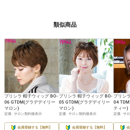
類似商品
プリシラ 帽子ウィッグ BO-
プリシラ 帽子ウィッグ BO-
プリシラ
06 GTDM(グラデデイリー
05 GTDM(グラデデイリー
04 T
マロン)
マロン)
ティー)
定価 : サロン契約後表示
定価 : サロン契約後表示
定価 : 
会員登録する【無料】
会員登録する【無料】