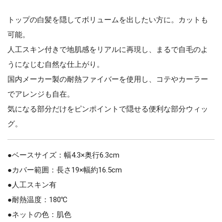
トップの白髪を隠してボリュームを出したい方に。カットも
可能。
人工スキン付きで地肌感をリアルに再現し、まるで自毛のよ
うになじむ自然な仕上がり。
国内メーカー製の耐熱ファイバーを使用し、コテやカーラー
でアレンジも自在。
気になる部分だけをピンポイントで隠せる便利な部分ウィッ
グ。
●ベースサイズ：幅4.3×奥行6.3cm
●カバー範囲：長さ19×幅約16.5cm
●人工スキン有
●耐熱温度：180℃
●ネットの色：肌色