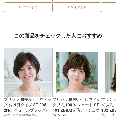
ログインする
ログインする
この商品をチェックした人におすすめ
プリシラ 白髪かくしウィッ
プリシラ 白髪かくしウィッ
プリシラ
グ 分け目タイプ ST-005
グ 人毛100％ ショート ST-
グ 人毛1
2N(ナチュラルブラック)
101 ZBBA(人毛アッシュブ
102 Z
定価 : サロン契約後表示
ラウン)
ラウン)