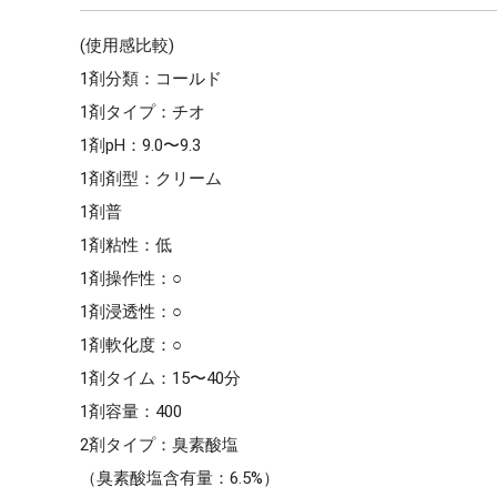
(使用感比較)
1剤分類：コールド
1剤タイプ：チオ
1剤pH：9.0〜9.3
1剤剤型：クリーム
1剤普
1剤粘性：低
1剤操作性：○
1剤浸透性：○
1剤軟化度：○
1剤タイム：15〜40分
1剤容量：400
2剤タイプ：臭素酸塩
（臭素酸塩含有量：6.5%）