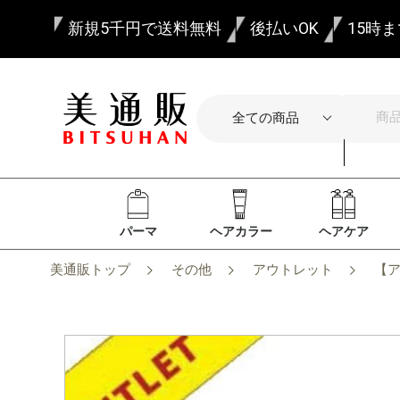
新規5千円で送料無料
後払いOK
15時
パーマ
ヘアカラー
ヘアケア
美通販トップ
その他
アウトレット
【ア