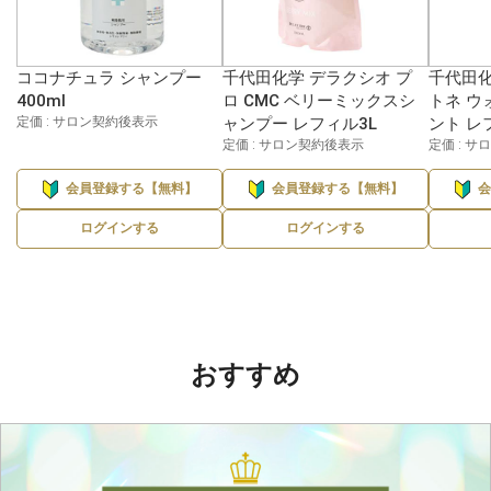
ココナチュラ シャンプー
千代田化学 デラクシオ プ
千代田化
400ml
ロ CMC ベリーミックスシ
トネ ウ
定価 : サロン契約後表示
ャンプー レフィル3L
ント レ
定価 : サロン契約後表示
定価 : 
会員登録する【無料】
会員登録する【無料】
ログインする
ログインする
おすすめ