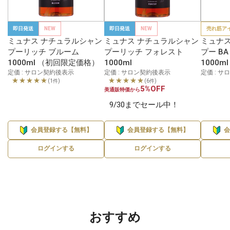
即日発送
NEW
即日発送
NEW
売れ筋ア
ミュナス ナチュラルシャン
ミュナス ナチュラルシャン
ミュナス
プーリッチ ブルーム
プーリッチ フォレスト
プー B
1000ml （初回限定価格）
1000ml
1000ml
定価 : サロン契約後表示
定価 : サロン契約後表示
定価 : 
★★★★★
★★★★★
(1件)
(6件)
5%OFF
美通販特価から
9/30までセール中！
会員登録する【無料】
会員登録する【無料】
ログインする
ログインする
おすすめ