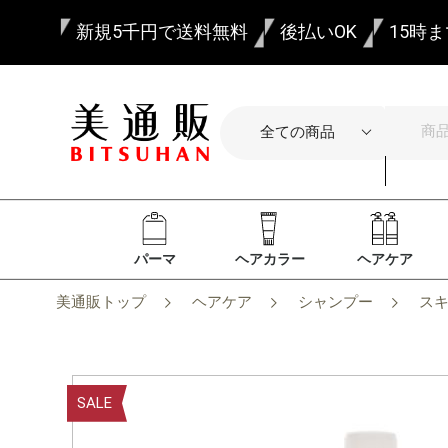
新規5千円で送料無料
後払いOK
15時
パーマ
ヘアカラー
ヘアケア
美通販トップ
ヘアケア
シャンプー
ス
SALE