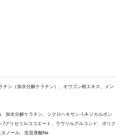
ラチン（加水分解ケラチン）、オウゴン根エキス、メン
、加水分解ケラチン、シクロヘキサン-1,4-ジカルボン
G-7グリセリルココエート、ラウリルグルコシド、ポリク
エタノール、安息香酸Na