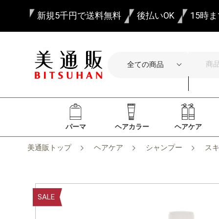
新規5千円で送料無料
後払いOK
15時
パーマ
ヘアカラー
ヘアケア
美通販トップ
ヘアケア
シャンプー
ス
SALE