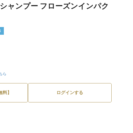
トシャンプー フローズンインパク
送
ちら
無料】
ログインする