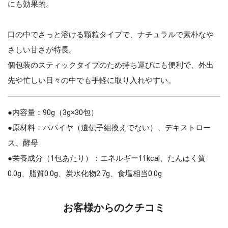
にも効果的。
口の中でさっと溶ける顆粒タイプで、ナチュラルで素朴なや
さしい甘さが特長。
個包装のスティックタイプのため持ち運びにも便利で、外出
先や忙しい日々の中でも手軽に取り入れやすい。
●内容量：90g（3g×30包）
●原材料：パパイヤ（遺伝子組換えでない）、デキストロー
ス、酵母
●栄養成分（1包あたり）：エネルギー11kcal、たんぱく質
0.0g、脂質0.0g、炭水化物2.7g、食塩相当0.0g
お客様からのクチコミ