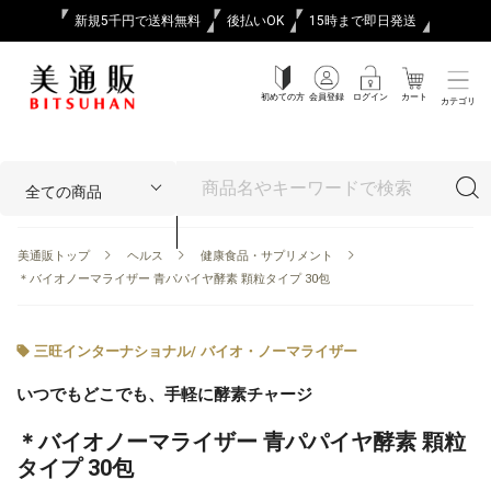
新規5千円で送料無料
後払いOK
15時まで即日発送
初めての方
会員登録
ログイン
カート
カテゴリ
美通販トップ
ヘルス
健康食品・サプリメント
＊バイオノーマライザー 青パパイヤ酵素 顆粒タイプ 30包
三旺インターナショナル
/
バイオ・ノーマライザー
いつでもどこでも、手軽に酵素チャージ
＊バイオノーマライザー 青パパイヤ酵素 顆粒
タイプ 30包