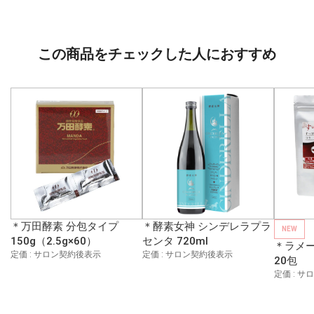
この商品をチェックした人におすすめ
＊万田酵素 分包タイプ
＊酵素女神 シンデレラプラ
NEW
150g（2.5g×60）
センタ 720ml
＊ラメー
定価 : サロン契約後表示
定価 : サロン契約後表示
20包
定価 : 