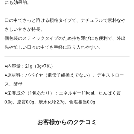
にも効果的。
口の中でさっと溶ける顆粒タイプで、ナチュラルで素朴なや
さしい甘さが特長。
個包装のスティックタイプのため持ち運びにも便利で、外出
先や忙しい日々の中でも手軽に取り入れやすい。
●内容量：21g（3g×7包）
●原材料：パパイヤ（遺伝子組換えでない）、デキストロー
ス、酵母
●栄養成分（1包あたり）：エネルギー11kcal、たんぱく質
0.0g、脂質0.0g、炭水化物2.7g、食塩相当0.0g
お客様からのクチコミ