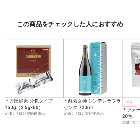
この商品をチェックした人におすすめ
＊万田酵素 分包タイプ
＊酵素女神 シンデレラプラ
NEW
150g（2.5g×60）
センタ 720ml
＊ラメー
定価 : サロン契約後表示
定価 : サロン契約後表示
20包
定価 : 