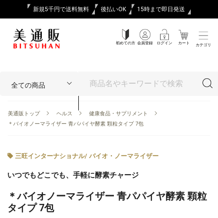
新規5千円で送料無料
後払いOK
15時まで即日発送
初めての方
会員登録
ログイン
カート
カテゴリ
美通販トップ
ヘルス
健康食品・サプリメント
＊バイオノーマライザー 青パパイヤ酵素 顆粒タイプ 7包
三旺インターナショナル
/
バイオ・ノーマライザー
いつでもどこでも、手軽に酵素チャージ
＊バイオノーマライザー 青パパイヤ酵素 顆粒
タイプ 7包