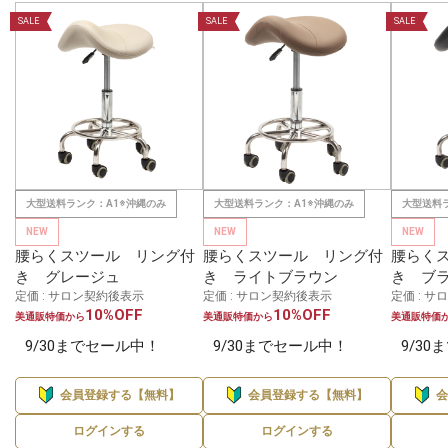
SALE
SALE
SALE
大型送料ランク：A1※沖縄のみ
大型送料ランク：A1※沖縄のみ
大型送料
NEW
NEW
NEW
腰らくスツール リング付
腰らくスツール リング付
腰らく
き グレージュ
き ライトブラウン
き ブ
定価 : サロン契約後表示
定価 : サロン契約後表示
定価 : 
10%OFF
10%OFF
美通販特価から
美通販特価から
美通販特価
9/30までセール中！
9/30までセール中！
9/3
会員登録する【無料】
会員登録する【無料】
ログインする
ログインする