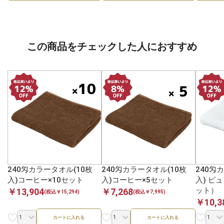
この商品をチェックした人におすすめ
240匁カラータオル(10枚
240匁カラータオル(10枚
240匁
入)コーヒー×10セット
入)コーヒー×5セット
入) ピ
ット）
￥13,904
￥7,268
(税込￥15,294)
(税込￥7,995)
￥10,3
カートに入れる
カートに入れる