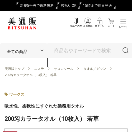
新規5千円で送料無料
後払いOK
15時まで即日発送
初めての方
会員登録
ログイン
カート
カテゴリ
美通販トップ
エステ
サロンツール
タオル／ガウン
200匁カラータオル（10枚入） 若草
ワークス
吸水性、柔軟性にすぐれた業務用タオル
200匁カラータオル（10枚入） 若草