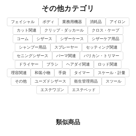
その他カテゴリ
フェイシャル
ボディ
業務用機器
消耗品
アイロン
カット関連
クリップ・ダッカール
クロス・ケープ
コーム
シザース
シザーケース
シザーケア用品
シャンプー用品
スプレーヤー
セッティング関連
セニングシザース
パーマ関連
バリカン・トリマー
ドライヤー
ブラシ
ヘアダイ関連
ロッド関連
理容関連
和装小物
手袋
タイマー
スケール・計量
その他
ユーズドシザース
衛生管理用品
スツール
エステワゴン
エステベッド
類似商品