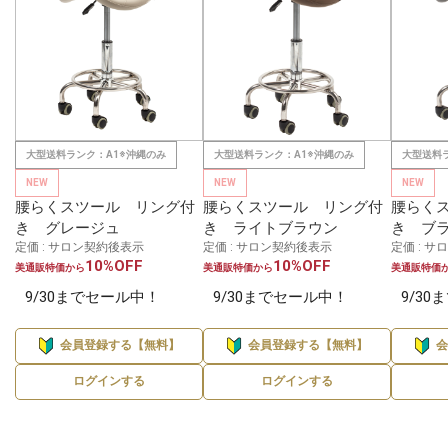
大型送料ランク：A1※沖縄のみ
大型送料ランク：A1※沖縄のみ
大型送料
NEW
NEW
NEW
腰らくスツール リング付
腰らくスツール リング付
腰らく
き グレージュ
き ライトブラウン
き ブ
定価 : サロン契約後表示
定価 : サロン契約後表示
定価 : 
10%OFF
10%OFF
美通販特価から
美通販特価から
美通販特価
9/30までセール中！
9/30までセール中！
9/3
会員登録する【無料】
会員登録する【無料】
ログインする
ログインする