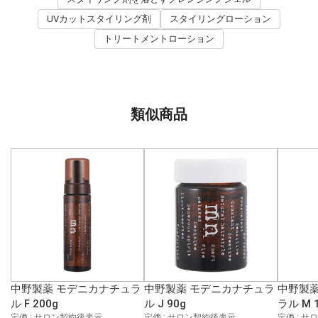
UVカットスタイリング剤
スタイリングローション
トリートメントローション
類似商品
中野製薬 モデニカナチュラ
中野製薬 モデニカナチュラ
中野製薬
ル F 200g
ル J 90g
ラル M 
定価 : サロン契約後表示
定価 : サロン契約後表示
定価 : 