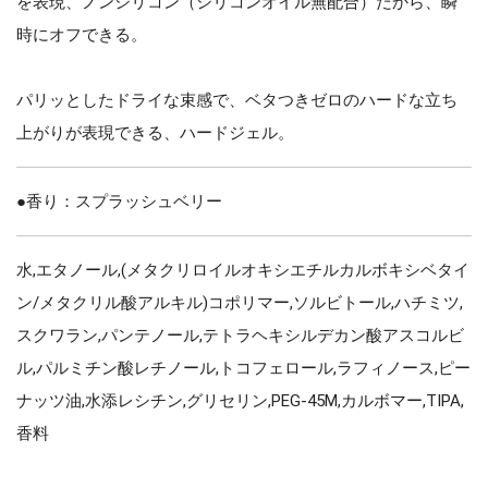
を表現、ノンシリコン（シリコンオイル無配合）だから、瞬
時にオフできる。
パリッとしたドライな束感で、ベタつきゼロのハードな立ち
上がりが表現できる、ハードジェル。
●香り：スプラッシュベリー
水,エタノール,(メタクリロイルオキシエチルカルボキシベタイ
ン/メタクリル酸アルキル)コポリマー,ソルビトール,ハチミツ,
スクワラン,パンテノール,テトラヘキシルデカン酸アスコルビ
ル,パルミチン酸レチノール,トコフェロール,ラフィノース,ピー
ナッツ油,水添レシチン,グリセリン,PEG-45M,カルボマー,TIPA,
香料