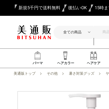
新規5千円で送料無料
後払いOK
15時
パーマ
ヘアカラー
ヘアケア
美通販トップ
その他
暑さ対策グッズ
ヤ