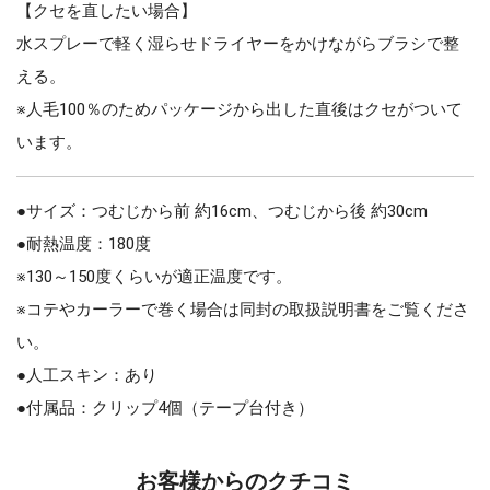
【クセを直したい場合】
水スプレーで軽く湿らせドライヤーをかけながらブラシで整
える。
※人毛100％のためパッケージから出した直後はクセがついて
います。
●サイズ：つむじから前 約16cm、つむじから後 約30cm
●耐熱温度：180度
※130～150度くらいが適正温度です。
※コテやカーラーで巻く場合は同封の取扱説明書をご覧くださ
い。
●人工スキン：あり
●付属品：クリップ4個（テープ台付き）
お客様からのクチコミ