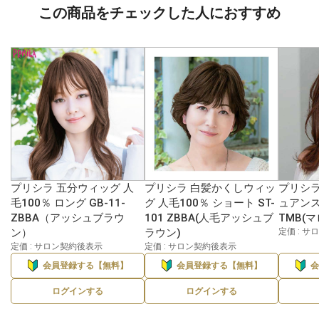
この商品をチェックした人におすすめ
プリシラ 五分ウィッグ 人
プリシラ 白髪かくしウィッ
プリシラ
毛100％ ロング GB-11-
グ 人毛100％ ショート ST-
ュアンス
ZBBA（アッシュブラウ
101 ZBBA(人毛アッシュブ
TMB(
ン）
ラウン)
定価 : 
定価 : サロン契約後表示
定価 : サロン契約後表示
会員登録する【無料】
会員登録する【無料】
ログインする
ログインする