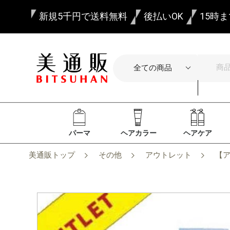
新規5千円で送料無料
後払いOK
15時
パーマ
ヘアカラー
ヘアケア
美通販トップ
その他
アウトレット
【ア