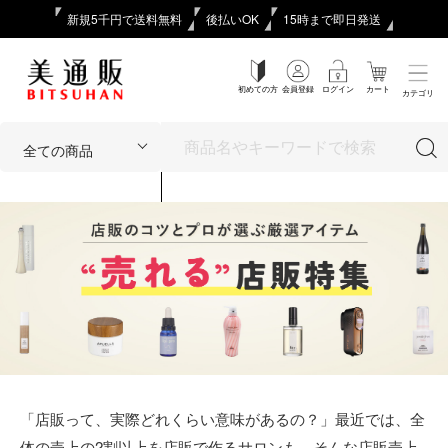
新規5千円で送料無料
後払いOK
15時まで即日発送
初めての方
会員登録
ログイン
カート
カテゴリ
「店販って、実際どれくらい意味があるの？」最近では、全
体の売上の2割以上を店販で作るサロンも。そんな店販売上