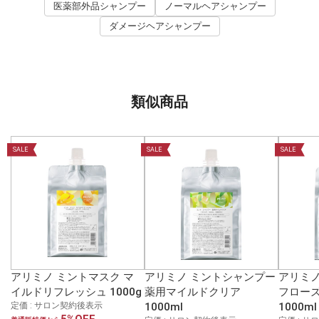
医薬部外品シャンプー
ノーマルヘアシャンプー
ダメージヘアシャンプー
類似商品
SALE
SALE
SALE
アリミノ ミントマスク マ
アリミノ ミントシャンプー
アリミノ
イルドリフレッシュ 1000g
薬用マイルドクリア
フロー
定価 : サロン契約後表示
1000ml
1000ml
5%OFF