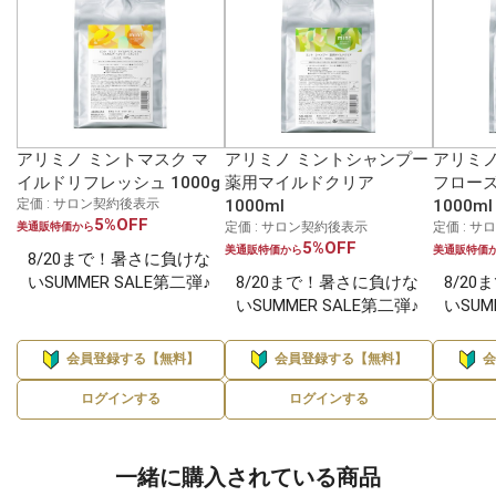
アリミノ ミントマスク マ
アリミノ ミントシャンプー
アリミノ
イルドリフレッシュ 1000g
薬用マイルドクリア
フロー
定価 : サロン契約後表示
1000ml
1000ml
5%OFF
定価 : サロン契約後表示
定価 : 
美通販特価から
5%OFF
美通販特価から
美通販特価
8/20まで！暑さに負けな
いSUMMER SALE第二弾♪
8/20まで！暑さに負けな
8/2
いSUMMER SALE第二弾♪
いSUM
会員登録する【無料】
会員登録する【無料】
ログインする
ログインする
一緒に購入されている商品