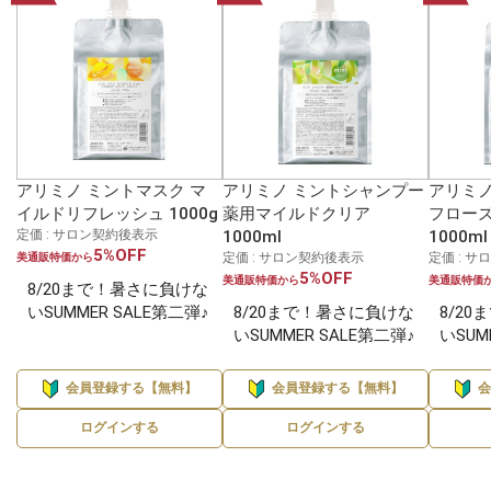
アリミノ ミントマスク マ
アリミノ ミントシャンプー
アリミノ
イルドリフレッシュ 1000g
薬用マイルドクリア
フロー
定価 : サロン契約後表示
1000ml
1000ml
5%OFF
定価 : サロン契約後表示
定価 : 
美通販特価から
5%OFF
美通販特価から
美通販特価
8/20まで！暑さに負けな
いSUMMER SALE第二弾♪
8/20まで！暑さに負けな
8/2
いSUMMER SALE第二弾♪
いSUM
会員登録する【無料】
会員登録する【無料】
ログインする
ログインする